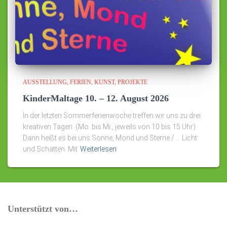
AUSSTELLUNG
FERIEN
KUNST
PROJEKTE
KinderMaltage 10. – 12. August 2026
In der letzten Sommerferienwoche treffen wir uns zu drei
kreativen Tagen. (Mo. bis Mi., jeweils von 10 bis 15 Uhr)
Dann heißt es bei uns Sonne, Mond und Sterne / … Licht
und Schatten. Mit
Weiterlesen
Unterstützt von…