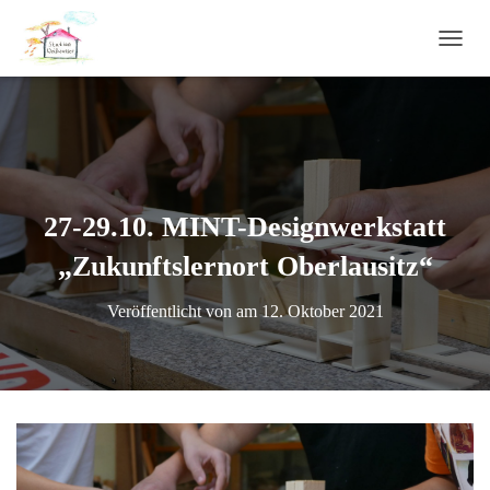
N
A
V
I
G
A
T
I
27-29.10. MINT-Designwerkstatt
O
N
„Zukunftslernort Oberlausitz“
U
M
S
Veröffentlicht von
am
12. Oktober 2021
C
H
A
L
T
E
N