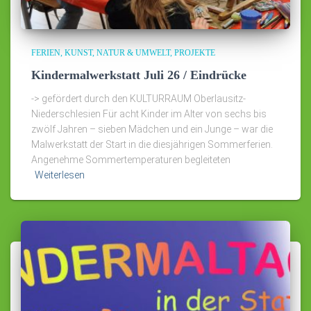
FERIEN
KUNST
NATUR & UMWELT
PROJEKTE
Kindermalwerkstatt Juli 26 / Eindrücke
-> gefördert durch den KULTURRAUM Oberlausitz-
Niederschlesien Für acht Kinder im Alter von sechs bis
zwölf Jahren – sieben Mädchen und ein Junge – war die
Malwerkstatt der Start in die diesjährigen Sommerferien.
Angenehme Sommertemperaturen begleiteten
Weiterlesen