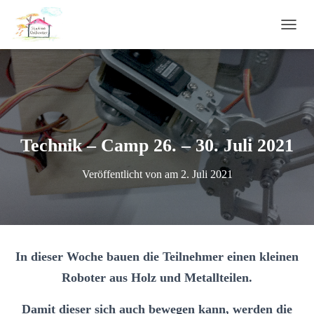
N
A
V
I
G
A
T
I
Technik – Camp 26. – 30. Juli 2021
O
N
U
Veröffentlicht von
am
2. Juli 2021
M
S
C
H
A
L
In dieser Woche bauen die Teilnehmer einen kleinen
T
E
Roboter aus Holz und Metallteilen.
N
Damit dieser sich auch bewegen kann, werden die