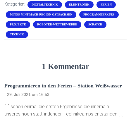
Kategorien:
DIGITALTECHNIK
ELEKTRONIK
FERIEN
MINOS MINT-MACH-REGION OSTSACHSEN
PROGRAMMIERKURS
PROJEKTE
ROBOTER-WETTBEWERBE
SCRATCH
TECHNIK
1 Kommentar
Programmieren in den Ferien – Station Weißwasser
· 29. Juli 2021 um 16:53
[…] schon einmal die ersten Ergebnisse die innerhalb
unseres noch stattfindenden Technikcamps entstanden […]