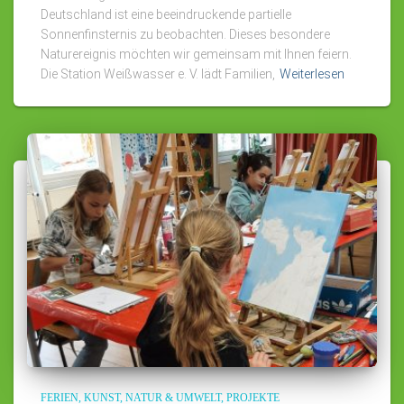
Deutschland ist eine beeindruckende partielle
Sonnenfinsternis zu beobachten. Dieses besondere
Naturereignis möchten wir gemeinsam mit Ihnen feiern.
Die Station Weißwasser e. V. lädt Familien,
Weiterlesen
FERIEN
KUNST
NATUR & UMWELT
PROJEKTE