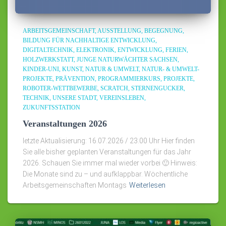
ARBEITSGEMEINSCHAFT
AUSSTELLUNG
BEGEGNUNG
BILDUNG FÜR NACHHALTIGE ENTWICKLUNG
DIGITALTECHNIK
ELEKTRONIK
ENTWICKLUNG
FERIEN
HOLZWERKSTATT
JUNGE NATURWÄCHTER SACHSEN
KINDER-UNI
KUNST
NATUR & UMWELT
NATUR- & UMWELT-
PROJEKTE
PRÄVENTION
PROGRAMMIERKURS
PROJEKTE
ROBOTER-WETTBEWERBE
SCRATCH
STERNENGUCKER
TECHNIK
UNSERE STADT
VEREINSLEBEN
ZUKUNFTSSTATION
Veranstaltungen 2026
letzte Aktualisierung: 16.07.2026 / 23.00 Uhr Hier finden
Sie alle bisher geplanten Veranstaltungen für das Jahr
2026. Schauen Sie immer mal wieder vorbei 🙂 Hinweis:
Die Monate sind zu – und aufklappbar. Wöchentliche
Arbeitsgemeinschaften Montags
Weiterlesen