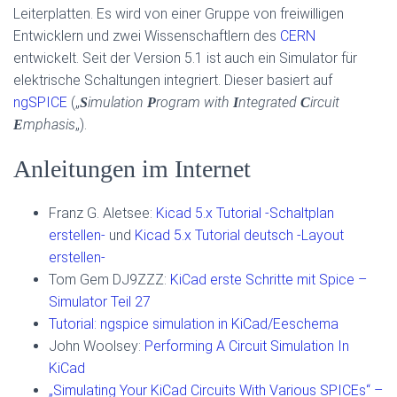
Leiterplatten. Es wird von einer Gruppe von freiwilligen
Entwicklern und zwei Wissenschaftlern des
CERN
entwickelt. Seit der Version 5.1 ist auch ein Simulator für
elektrische Schaltungen integriert. Dieser basiert auf
ngSPICE
(„
imulation
rogram with
ntegrated
ircuit
S
P
I
C
mphasis
„).
E
Anleitungen im Internet
Franz G. Aletsee:
Kicad 5.x Tutorial -Schaltplan
erstellen-
und
Kicad 5.x Tutorial deutsch -Layout
erstellen-
Tom Gem DJ9ZZZ:
KiCad erste Schritte mit Spice –
Simulator Teil 27
Tutorial: ngspice simulation in KiCad/Eeschema
John Woolsey:
Performing A Circuit Simulation In
KiCad
„Simulating Your KiCad Circuits With Various SPICEs“ –